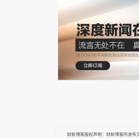
码在这里。快扫吧~
本文章来自袁岳官方微信公众账号
分享：
喜欢
0
赠金笔
财新博客版权声明：财新博客所发布文章