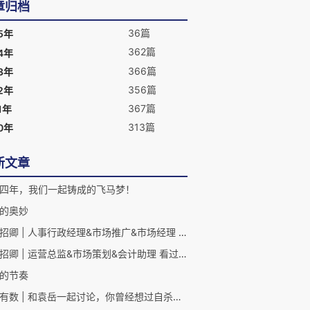
章归档
36篇
5年
362篇
4年
366篇
3年
356篇
2年
367篇
1年
313篇
0年
新文章
四年，我们一起铸成的飞马梦！
的奥妙
老袁招卿 | 人事行政经理&市场推广&市场经理 我们期待你
老袁招卿 | 运营总监&市场策划&会计助理 看过来。一条相当健康的招聘信息。
的节奏
袁来有数 | 和袁岳一起讨论，你曾经想过自杀吗？