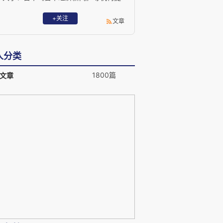
供讲题。同时担任《中国经营报》、《财
经时报》、《商务周刊》等多家媒体的专
+关注
文章
栏作家和主持人。清华大学公共管理学院
客座讲授，学院发展战略顾问；南开大学
国际商学院MBA兼职导师。第一财经频道
人分类
《头脑风暴》节目主持人。
1800篇
文章