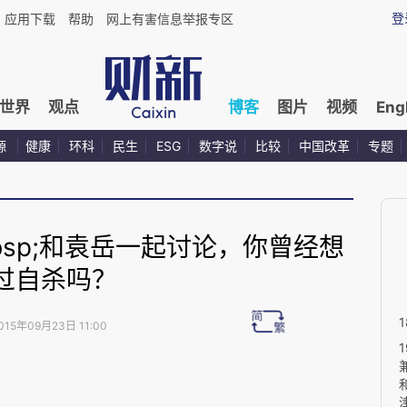
登
应用下载
帮助
网上有害信息举报专区
世界
观点
博客
图片
视频
Eng
源
健康
环科
民生
ESG
数字说
比较
中国改革
专题
&nbsp;和袁岳一起讨论，你曾经想
过自杀吗？
015年09月23日 11:00