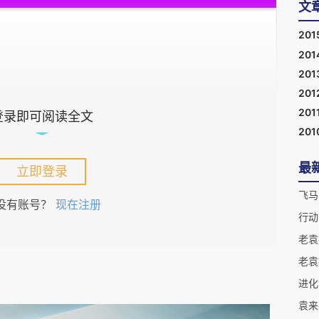
文
201
201
201
201
201
登录即可阅读全文
201
最
立即登录
直面问题。
飞马
没有账号？
现在注册
行动
得老袁同款眼镜~~~框~
进化