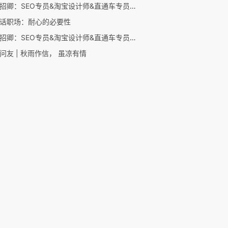
老袁招卿：SEO专员&淘宝设计师&直通车专员看过来
话职场：耐心的必要性
老袁招卿：SEO专员&淘宝设计师&直通车专员看过来
问友 | 秋雨作信， 虽凉有情