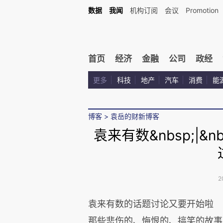
数据
我闻
机构订阅
会议
Promotion
首页
经济
金融
公司
政经
更多
科技
地产
汽车
消费
能
博客
>
袁岳的财新博客
袁来有数&nbsp;|
2
袁来有数的话题讨论又要开始啦
那些悲伤的、悔恨的、搞笑的故事