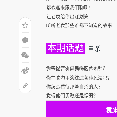
都欢迎来跟我们聊聊！
让老袁给你出谋划策
听听老袁那些谁都不知道的故事
本期话题
自杀
你曾经产生过自杀的念头吗？
为什么？又因为什么打消？
你在脑海里演练过各种死法吗？
你怎么看待那些自杀的人？
觉得他们勇敢还是懦弱？
袁