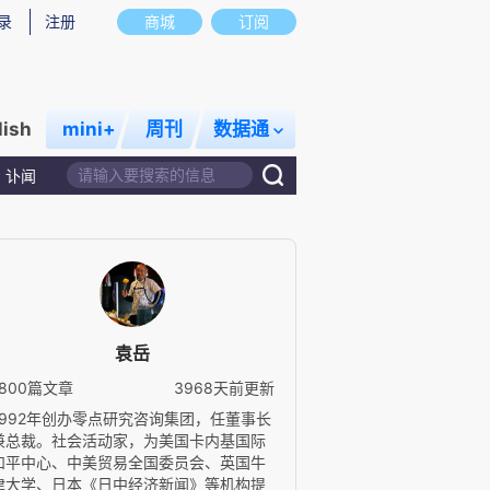
录
注册
商城
订阅
lish
mini+
周刊
数据通
讣闻
袁岳
1800篇文章
3968天前更新
1992年创办零点研究咨询集团，任董事长
兼总裁。社会活动家，为美国卡内基国际
和平中心、中美贸易全国委员会、英国牛
津大学、日本《日中经济新闻》等机构提